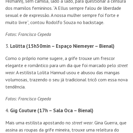
Hilmann), sem camisa, lado a lado, para questionar a censura
dos mamilos femininos. “A Ellus sempre falou de liberdade
sexual e de expressão. A nossa mulher sempre foi forte e
muito livre”, contou Rodolfo Souza no backstage.
Fotos: Francisco Cepeda
Lolitta (15h30min – Espaço Niemeyer – Bienal)
Como o próprio nome sugere, a grife trouxe um frescor
elegante e romântico para um dia que foi marcado pelo
street
wear
. A estilista Lolita Hannud usou e abusou das mangas
volumosas, trazendo o seu já tradicional tricô com essa nova
tendência.
Fotos: Francisco Cepeda
Gig Couture (17h – Sala Oca – Bienal)
Mais uma estilista apostando no
street wear
. Gina Guerra, que
assina as roupas da grife mineira, trouxe uma releitura do