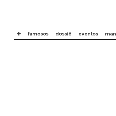
✚
famosos
dossiê
eventos
man