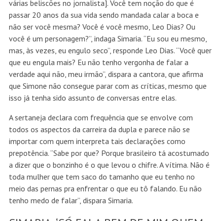
várias beliscões no jornalista]. Você tem noção do que é
passar 20 anos da sua vida sendo mandada calar a boca e
não ser você mesma? Você é você mesmo, Leo Dias? Ou
você é um personagem?”, indaga Simaria. “Eu sou eu mesmo,
mas, às vezes, eu engulo seco”, responde Leo Dias. “Você quer
que eu engula mais? Eu não tenho vergonha de falar a
verdade aqui não, meu irmão”, dispara a cantora, que afirma
que Simone não consegue parar com as críticas, mesmo que
isso já tenha sido assunto de conversas entre elas.
A sertaneja declara com frequência que se envolve com
todos os aspectos da carreira da dupla e parece não se
importar com quem interpreta tais declarações como
prepotência. “Sabe por que? Porque brasileiro tá acostumado
a dizer que o bonzinho é o que levou o chifre. A vítima. Não é
toda mulher que tem saco do tamanho que eu tenho no
meio das pernas pra enfrentar o que eu tô falando. Eu não
tenho medo de falar”, dispara Simaria.