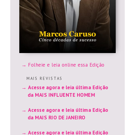
Folheie e leia online essa Edição
M A I S R E V I S T A S
Acesse agora e leia última Edição
da MAIS INFLUENTE HOMEM
Acesse agora e leia última Edição
da MAIS RIO DE JANEIRO
Acesse agora e leia última Edição