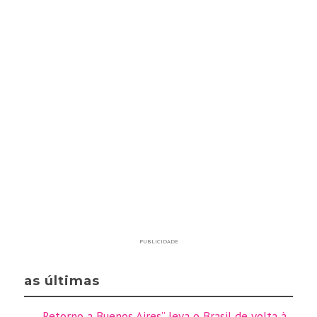
PUBLICIDADE
as últimas
Retorno a Buenos Aires” leva o Brasil de volta à