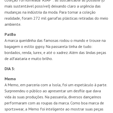
coleção foi nomeada “ASAP”: as sustaintable as possible (o
mais sustentável possível) deixando claro a urgência das
mudanças na indústria da moda. Para tornar a coleção
realidade, foram 272 mil garrafas plásticas retiradas do meio
ambiente.
PatBo
A marca queridinha das famosas rodou o mundo e trouxe na
bagagem o estilo gypsy. Na passarela tinha de tudo:
bordados, renda, lurex, e até o xadrez. Além das lindas peças
de alfaiataria e muito brilho.
DIA 3:
Memo
A Memo, em parceria com a Isola, foi um espetáculo à parte.
Surpreendeu o público ao apresentar um desfile que dava
vida às suas produções. Na passarela, diversos dançarinos
performaram com as roupas da marca. Como boa marca de
sportswear, a Memo foi inteligente ao mostrar suas peças