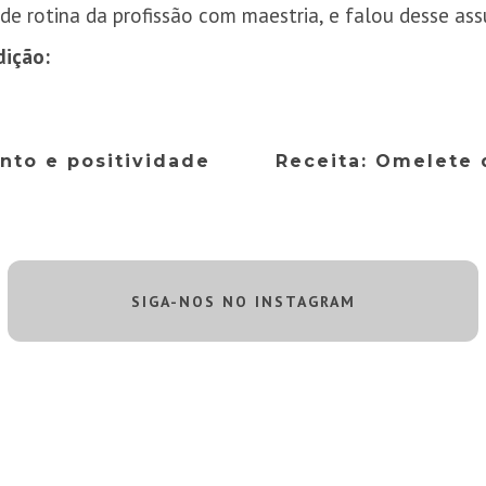
 de rotina da profissão com maestria, e falou desse ass
dição:
ento e positividade
Receita: Omelete 
SIGA-NOS NO INSTAGRAM