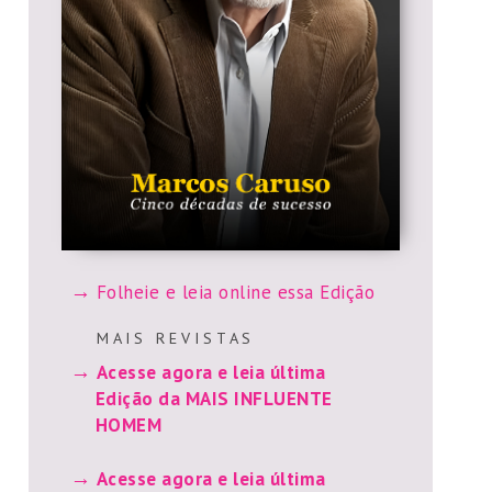
Folheie e leia online essa Edição
M A I S R E V I S T A S
Acesse agora e leia última
Edição da MAIS INFLUENTE
HOMEM
Acesse agora e leia última