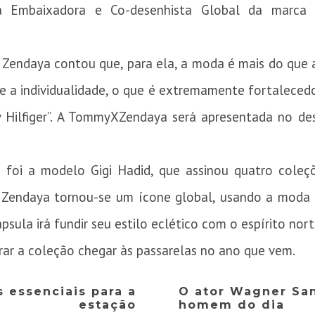
va Embaixadora e Co-desenhista Global da marca 
 Zendaya contou que, para ela, a moda é mais do que a
e a individualidade, o que é extremamente fortalecedo
Hilfiger”. A TommyXZendaya será apresentada no desf
 foi a modelo Gigi Hadid, que assinou quatro coleç
. “A Zendaya tornou-se um ícone global, usando a mod
ápsula irá fundir seu estilo eclético com o espírito no
rar a coleção chegar às passarelas no ano que vem.
s essenciais para a
O ator Wagner San
estação
homem do dia