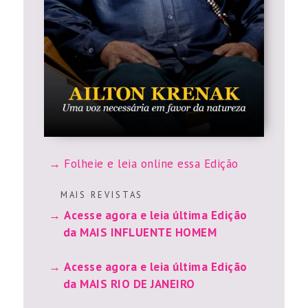
Folheie e leia online essa Edição
M A I S R E V I S T A S
Acesse agora e leia última Edição
da MAIS INFLUENTE HOMEM
Acesse agora e leia última Edição
da MAIS RIO DE JANEIRO