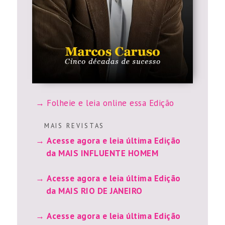
Folheie e leia online essa Edição
M A I S R E V I S T A S
Acesse agora e leia última Edição
da MAIS INFLUENTE HOMEM
Acesse agora e leia última Edição
da MAIS RIO DE JANEIRO
Acesse agora e leia última Edição