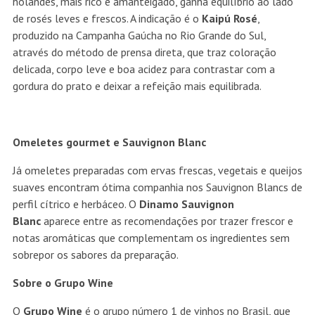
holandês, mais rico e amanteigado, ganha equilíbrio ao lado
de rosés leves e frescos. A indicação é o
Kaipú Rosé
,
produzido na Campanha Gaúcha no Rio Grande do Sul,
através do método de prensa direta, que traz coloração
delicada, corpo leve e boa acidez para contrastar com a
gordura do prato e deixar a refeição mais equilibrada.
Omeletes gourmet e Sauvignon Blanc
Já omeletes preparadas com ervas frescas, vegetais e queijos
suaves encontram ótima companhia nos Sauvignon Blancs de
perfil cítrico e herbáceo. O
Dinamo Sauvignon
Blanc
aparece entre as recomendações por trazer frescor e
notas aromáticas que complementam os ingredientes sem
sobrepor os sabores da preparação.
Sobre o Grupo Wine
O
Grupo Wine
é o grupo número 1 de vinhos no Brasil, que