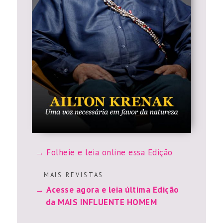
Folheie e leia online essa Edição
M A I S R E V I S T A S
Acesse agora e leia última Edição
da MAIS INFLUENTE HOMEM