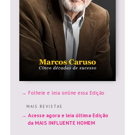
Folheie e leia online essa Edição
M A I S R E V I S T A S
Acesse agora e leia última Edição
da MAIS INFLUENTE HOMEM