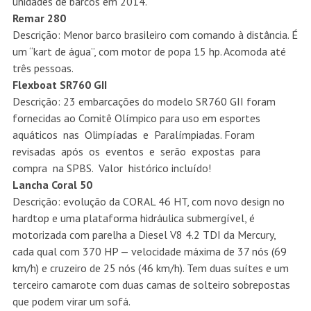
unidades de barcos em 2014.
Remar 280
Descrição: Menor barco brasileiro com comando à distância. É
um “kart de água”, com motor de popa 15 hp. Acomoda até
três pessoas.
Flexboat SR760 GII
Descrição: 23 embarcações do modelo SR760 GII foram
fornecidas ao Comitê Olímpico para uso em esportes
aquáticos nas Olimpíadas e Paralímpiadas. Foram
revisadas após os eventos e serão expostas para
compra na SPBS. Valor histórico incluído!
Lancha Coral 50
Descrição: evolução da CORAL 46 HT, com novo design no
hardtop e uma plataforma hidráulica submergível, é
motorizada com parelha a Diesel V8 4.2 TDI da Mercury,
cada qual com 370 HP — velocidade máxima de 37 nós (69
km/h) e cruzeiro de 25 nós (46 km/h). Tem duas suítes e um
terceiro camarote com duas camas de solteiro sobrepostas
que podem virar um sofá.