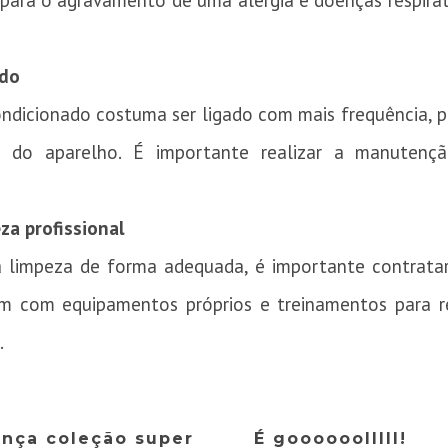
ara o agravamento de uma alergia e doenças respirató
ado
ondicionado costuma ser ligado com mais frequência, 
a do aparelho. É importante realizar a manutenç
za profissional
ma limpeza de forma adequada, é importante contrat
tam com equipamentos próprios e treinamentos para re
.
ança coleção super
É goooooolllll!