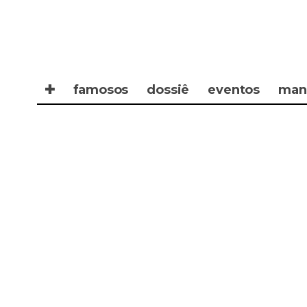
✚
famosos
dossiê
eventos
man