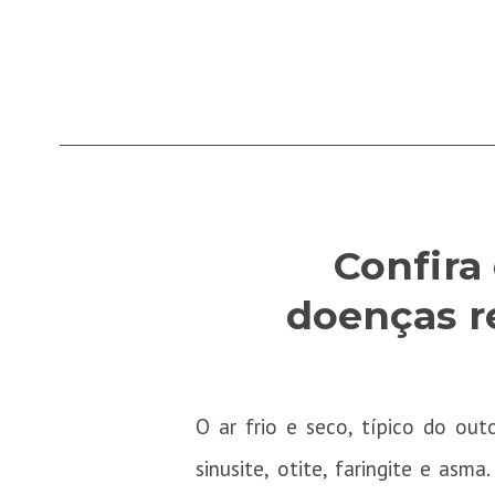
Confira
doenças r
O ar frio e seco, típico do out
sinusite, otite, faringite e as