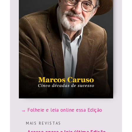
Folheie e leia online essa Edição
M A I S R E V I S T A S