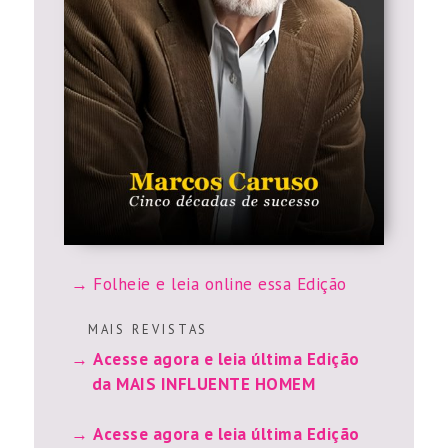
Folheie e leia online essa Edição
M A I S R E V I S T A S
Acesse agora e leia última Edição
da MAIS INFLUENTE HOMEM
Acesse agora e leia última Edição