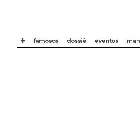
✚
famosos
dossiê
eventos
man