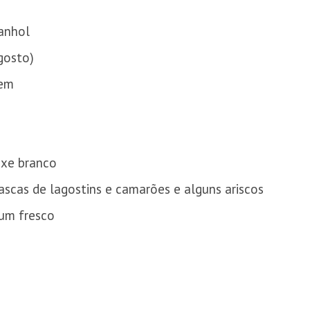
anhol
gosto)
gem
ixe branco
cascas de lagostins e camarões e alguns ariscos
tum fresco