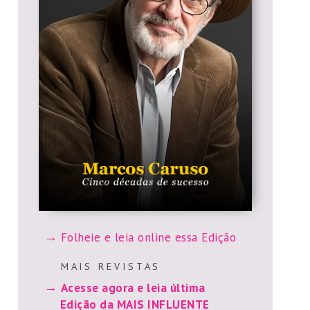
Folheie e leia online essa Edição
M A I S R E V I S T A S
Acesse agora e leia última
Edição da MAIS INFLUENTE