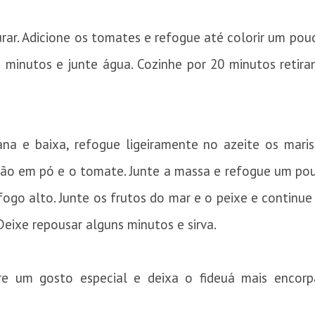
ar. Adicione os tomates e refogue até colorir um pouco
o minutos e junte água. Cozinhe por 20 minutos reti
na e baixa, refogue ligeiramente no azeite os maris
tão em pó e o tomate. Junte a massa e refogue um po
fogo alto. Junte os frutos do mar e o peixe e continu
eixe repousar alguns minutos e sirva.
e um gosto especial e deixa o fideuá mais encorp