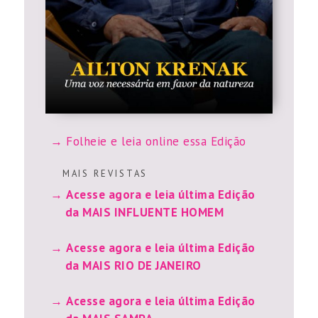
Folheie e leia online essa Edição
M A I S R E V I S T A S
Acesse agora e leia última Edição
da MAIS INFLUENTE HOMEM
Acesse agora e leia última Edição
da MAIS RIO DE JANEIRO
Acesse agora e leia última Edição