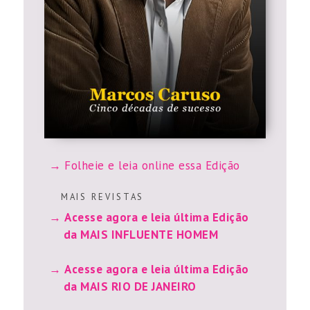
Folheie e leia online essa Edição
M A I S R E V I S T A S
Acesse agora e leia última Edição
da MAIS INFLUENTE HOMEM
Acesse agora e leia última Edição
da MAIS RIO DE JANEIRO