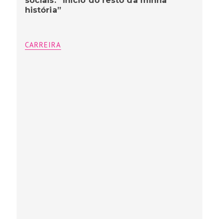
sociais: “início do resto da minha
história”
CARREIRA