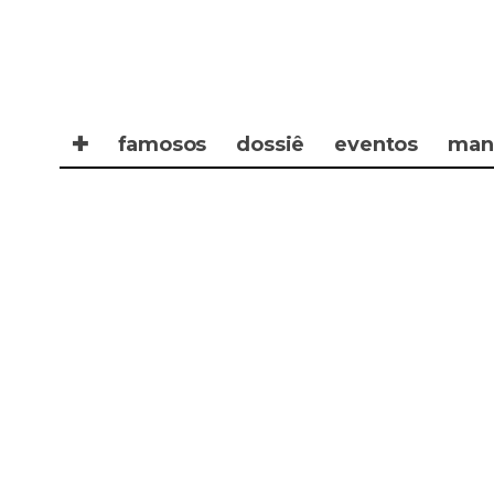
✚
famosos
dossiê
eventos
man