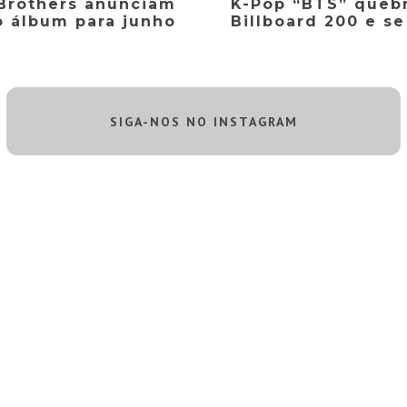
Brothers anunciam
K-Pop “BTS” queb
 álbum para junho
Billboard 200 e se
SIGA-NOS NO INSTAGRAM