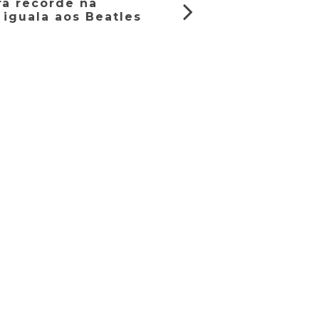
ra recorde na
 iguala aos Beatles