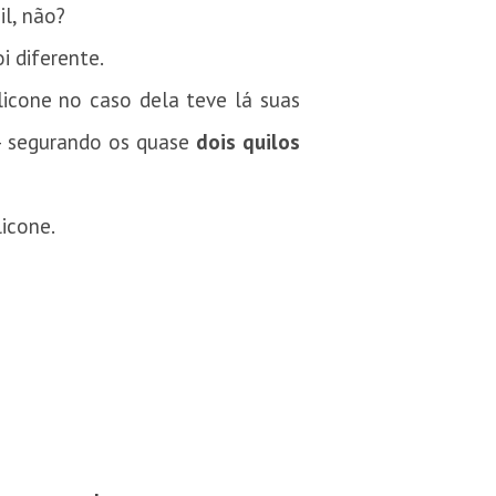
l, não?
i diferente.
licone no caso dela teve lá suas
 – segurando os quase
dois quilos
licone.