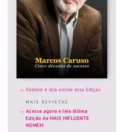
Folheie e leia online essa Edição
M A I S R E V I S T A S
Acesse agora e leia última
Edição da MAIS INFLUENTE
HOMEM