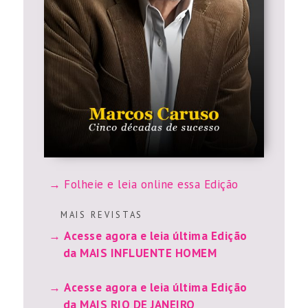
Folheie e leia online essa Edição
M A I S R E V I S T A S
Acesse agora e leia última Edição
da MAIS INFLUENTE HOMEM
Acesse agora e leia última Edição
da MAIS RIO DE JANEIRO