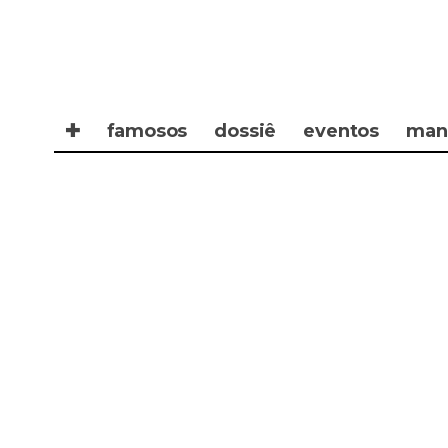
✚
famosos
dossiê
eventos
man