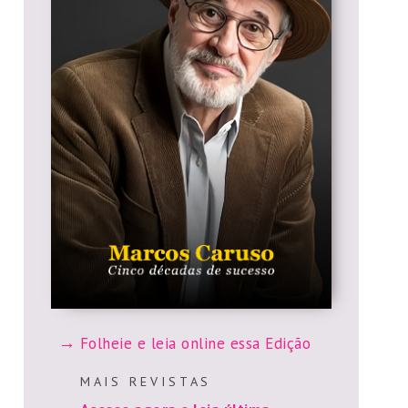
Folheie e leia online essa Edição
M A I S R E V I S T A S