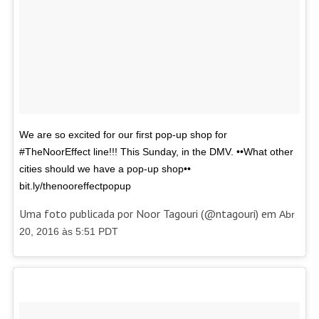
We are so excited for our first pop-up shop for
#TheNoorEffect line!!! This Sunday, in the DMV. ••What other
cities should we have a pop-up shop••
bit.ly/thenooreffectpopup
Uma foto publicada por Noor Tagouri (@ntagouri) em
Abr
20, 2016 às 5:51 PDT