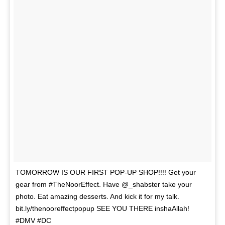
TOMORROW IS OUR FIRST POP-UP SHOP!!!! Get your
gear from #TheNoorEffect. Have @_shabster take your
photo. Eat amazing desserts. And kick it for my talk.
bit.ly/thenooreffectpopup SEE YOU THERE inshaAllah!
#DMV #DC