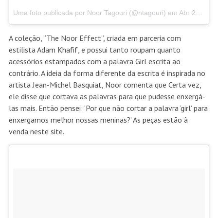
Uma foto publicada por Noor Tagouri (@ntagouri) em
Abr 23, 2016 às 9:19 PDT
A coleção, “The Noor Effect”, criada em parceria com
estilista Adam Khafif, e possui tanto roupam quanto
acessórios estampados com a palavra Girl escrita ao
contrário. A ideia da forma diferente da escrita é inspirada no
artista Jean-Michel Basquiat, Noor comenta que Certa vez,
ele disse que cortava as palavras para que pudesse enxergá-
las mais. Então pensei: ‘Por que não cortar a palavra ‘girl’ para
enxergamos melhor nossas meninas?’ As peças estão à
venda
neste site
.