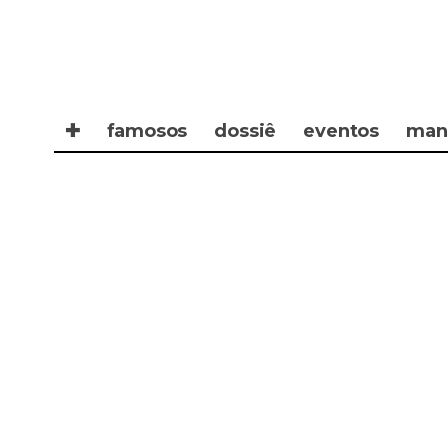
✚
famosos
dossiê
eventos
man