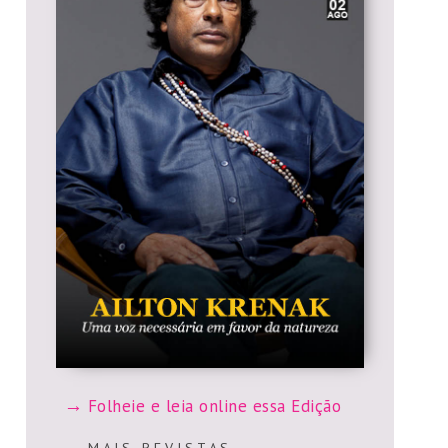
Folheie e leia online essa Edição
M A I S R E V I S T A S