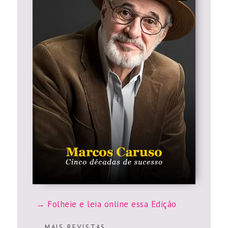
Folheie e leia online essa Edição
M A I S R E V I S T A S