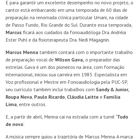
E para garantir um excelente desempenho no novo projeto, o
cantor está embarcando em uma temporada de 60 dias de
preparação na renomada clínica particular Umani, na cidade
de Passo Fundo, Rio Grande do Sul. Durante essa temporada,
Marcus
ficará aos cuidados da fonoaudióloga Dra. Andréia
Ester Puhl e da fisioterapeuta Dra. Nedi Magagnin.
Marcus Menna
também contará com o importante trabalho
de preparação vocal de
Wilson Gava,
o preparador das
estrelas. Gava é um dos pioneiros na área, com formação
internacional, iniciou sua carreira em 1985. Especialista em
Voz profissional e Mestre em Fonoaudiologia pela PUC-SP,
seu currículo também inclui trabalhos com
Sandy & Junior,
Roupa Nova
,
Paulo
Ricardo
,
Cláudia Leitte
e
Família
Lima
, entre outros.
E, a partir de abril, Menna cai na estrada com a turnê
‘Tudo
de novo
’.
A música sempre guiou a trajetória de Marcus Menna. A marca