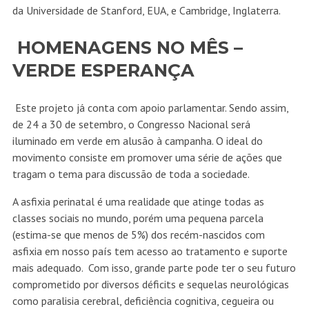
tragam o tema para discussão de toda a sociedade.
A asfixia perinatal é uma realidade que atinge todas as
classes sociais no mundo, porém uma pequena parcela
(estima-se que menos de 5%) dos recém-nascidos com
asfixia em nosso país tem acesso ao tratamento e suporte
mais adequado. Com isso, grande parte pode ter o seu futuro
comprometido por diversos déficits e sequelas neurológicas
como paralisia cerebral, deficiência cognitiva, cegueira ou
surdez.
Os principais objetivos dessa campanha incluem: unir
instituições apoiadoras com o intuito de sensibilizar a
sociedade de que Asfixia Perinatal é um grave problema de
saúde pública; chamar a atenção dos setores público e
privado para a necessidade de reduzir o impacto dessa
doença em nosso país; e ao reduzir as chances de sequelas
em bebês, mudar histórias de vida de milhares de crianças e
de suas famílias.