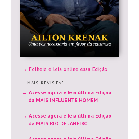
M A I S R E V I S T A S
Acesse agora e leia última Edição
da MAIS INFLUENTE HOMEM
Acesse agora e leia última Edição
da MAIS RIO DE JANEIRO
Acesse agora e leia última Edição
da MAIS SAMPA
Acesse agora e leia última Edição
da ENJOY TRIP