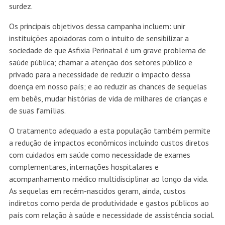
O tratamento adequado a esta população também permite
a redução de impactos econômicos incluindo custos diretos
com cuidados em saúde como necessidade de exames
complementares, internações hospitalares e
acompanhamento médico multidisciplinar ao longo da vida.
As sequelas em recém-nascidos geram, ainda, custos
indiretos como perda de produtividade e gastos públicos ao
país com relação à saúde e necessidade de assistência social.
Sobre o Instituto Protegendo Cérebros, Salvando
Futuros
O Instituto Protegendo Cérebros, Salvando Futuros tem por
objetivo disseminar informações acerca da importância de se
adotar estratégias eficazes para prevenção de sequelas
neurológicas em crianças. A entidade é formada por um grupo
de profissionais da área da saúde preocupados com o alto
número de bebês que correm o risco de viver com sequelas
neurológicas importantes após insultos no período neonatal.