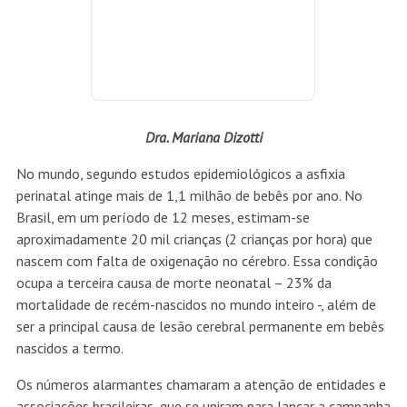
Brasil, em um período de 12 meses, estimam-se
aproximadamente 20 mil crianças (2 crianças por hora) que
nascem com falta de oxigenação no cérebro. Essa condição
ocupa a terceira causa de morte neonatal – 23% da
mortalidade de recém-nascidos no mundo inteiro -, além de
ser a principal causa de lesão cerebral permanente em bebês
nascidos a termo.
Os números alarmantes chamaram a atenção de entidades e
associações brasileiras, que se uniram para lançar a campanha
“Setembro Verde Esperança” – em prol da conscientização
dos riscos e do tratamento da asfixia perinatal.
O movimento foi lançado pelo Instituto Protegendo
Cérebros Salvando Futuros, entidade sem fins lucrativos e
liderada por um grupo de profissionais de saúde preocupados
com o alto número de bebês que correm o risco de viver com
sequelas neurológicas irreparáveis após insultos no período
neonatal, e atua com fundamental parceria da Sociedade
Brasileira de Pediatria.