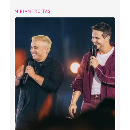
Matheus e Kauan gravam projeto
“Astral” em Belo Horizonte com
participações especiais, como Simone
Mendes e Panda
MIRIAM FREITAS