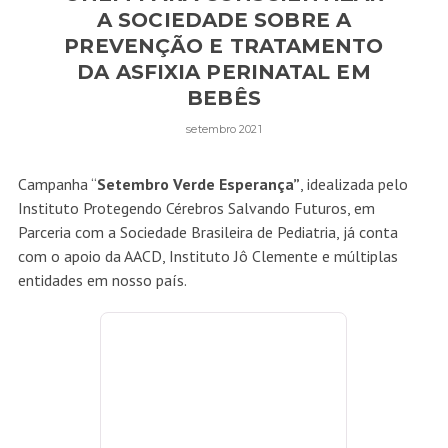
A SOCIEDADE SOBRE A
PREVENÇÃO E TRATAMENTO
DA ASFIXIA PERINATAL EM
BEBÊS
setembro 2021
Campanha “
Setembro Verde Esperança”
, idealizada pelo
Instituto Protegendo Cérebros Salvando Futuros, em
Parceria com a Sociedade Brasileira de Pediatria, já conta
com o apoio da AACD, Instituto Jô Clemente e múltiplas
entidades em nosso país.
Dra. Mariana Dizotti
No mundo, segundo estudos epidemiológicos a asfixia
perinatal atinge mais de 1,1 milhão de bebês por ano. No