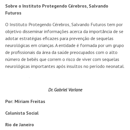
Dr. Gabriel Variane
Por: Míriam Freitas
Colunista Social
Rio de Janeiro
Mestre José, o maior tarólogo
do Brasil
Depois do “The Voice”, Tiago
Leifert deixará a Globo