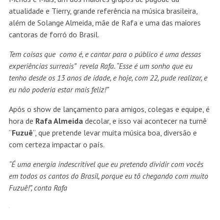
Por: Míriam Freitas
Colunista Social
Eliana. A rainha das tardes de
domingo
‘Inaceitável’, diz mãe de Bruno
Gagliasso sobre racismo
sofrido por Titi e Bless
SIGA-NOS NO INSTAGRAM