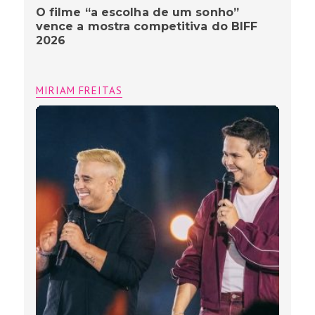
Matheus e Kauan gravam projeto
“Astral” em Belo Horizonte com
participações especiais, como Simone
Mendes e Panda
MIRIAM FREITAS