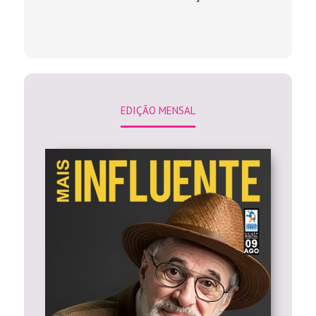
Folheie e leia online essa Edição
M A I S R E V I S T A S
Acesse agora e leia última Edição
da MAIS INFLUENTE HOMEM