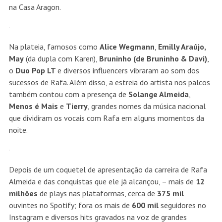
cantores, como Bruno & Marrone, Barões da Pisadinha,
Calcinha Preta, Márcia Fellipe, MC Don Juan, MC Kekel, Jonas
Esticado, Ávine Vinny, Yasmin Santos, além da própria mãe,
Solange Almeida – Rafa chamou todos os convidados para
uma noite memorável e impactante.
Interpretando os maiores sucessos do sertanejo e do
pagode, além de suas próprias canções, que compõem o
audiovisual “Impacto”, projeto produzido por
Dudu Borges
e
lançado pelo artista em 2 EPs entre maio e julho deste ano,
Rafa Almeida se apresentou para mais de 1.500 pessoas
entre amigos, colegas, influenciadores, imprensa e equipes da
Som Livre,
Caldi Comunicação
e dos sócios do Grupo Onda e
GB.
Em um palco grande, bem iluminado e que transmitia o
conceito do álbum “Impacto”, Rafa cantou ainda com o
Menos é Mais, um dos maiores grupos de pagode da