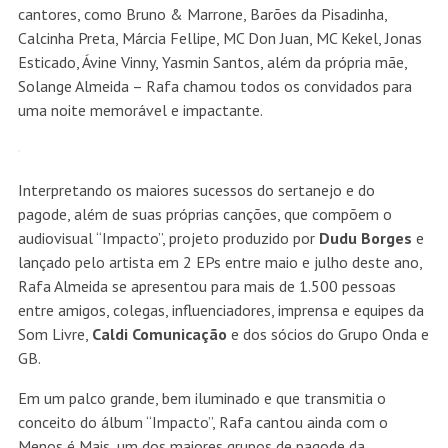
atualidade e Tierry, grande referência na música brasileira,
além de Solange Almeida, mãe de Rafa e uma das maiores
cantoras de forró do Brasil.
Tem coisas que como é, e cantar para o público é uma dessas
experiências surreais” revela Rafa. “Esse é um sonho que eu
tenho desde os 13 anos de idade, e hoje, com 22, pude realizar, e
eu não poderia estar mais feliz!”
Após o show de lançamento para amigos, colegas e equipe, é
hora de
Rafa Almeida
decolar, e isso vai acontecer na turnê
“
Fuzuê
“, que pretende levar muita música boa, diversão e
com certeza impactar o país.
“É uma energia indescritível que eu pretendo dividir com vocês
em todos os cantos do Brasil, porque eu tô chegando com muito
Fuzuê!”, conta Rafa