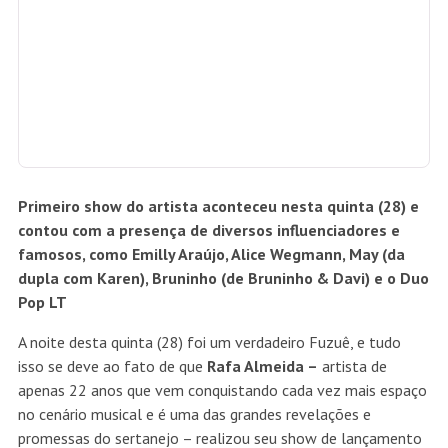
na Casa Aragon.
Na plateia, famosos como
Alice Wegmann
,
Emilly Araújo,
May
(da dupla com Karen),
Bruninho (de Bruninho & Davi)
,
o
Duo
Pop LT
e diversos influencers vibraram ao som dos
sucessos de Rafa. Além disso, a estreia do artista nos palcos
também contou com a presença de
Solange Almeida
,
Menos é Mais
e
Tierry
, grandes nomes da música nacional
que dividiram os vocais com Rafa em alguns momentos da
noite.
Depois de um coquetel de apresentação da carreira de Rafa
Almeida e das conquistas que ele já alcançou, – mais de
12
milhões
de plays nas plataformas, cerca de
375 mil
ouvintes no Spotify; fora os mais de
600 mil
seguidores no
Instagram e diversos hits gravados na voz de grandes