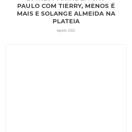
PAULO COM TIERRY, MENOS É
MAIS E SOLANGE ALMEIDA NA
PLATEIA
agosto 2022
Primeiro show do artista aconteceu nesta quinta (28) e
contou com a presença de diversos influenciadores e
famosos, como Emilly Araújo, Alice Wegmann, May (da
dupla com Karen), Bruninho (de Bruninho & Davi) e o Duo
Pop LT
A noite desta quinta (28) foi um verdadeiro Fuzuê, e tudo
isso se deve ao fato de que
Rafa Almeida –
artista de
apenas 22 anos que vem conquistando cada vez mais espaço
no cenário musical e é uma das grandes revelações e
promessas do sertanejo – realizou seu show de lançamento