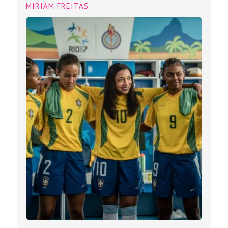
Estrelado por Alice Carvalho e dirigido
por Andrucha Waddington, “Marta”
inicia as filmagens no Brasil e divulga
nova foto
MIRIAM FREITAS