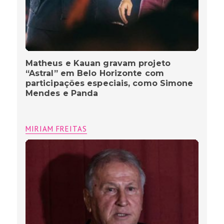
Zico, o Samurai de Quintino” ganha
pré-estreia no Rio de Janeiro, reúne
famosos e transforma o cinema em
arquibancada
MIRIAM FREITAS