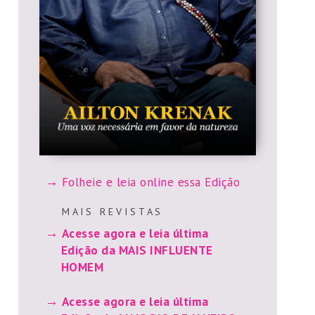
Folheie e leia online essa Edição
M A I S R E V I S T A S
Acesse agora e leia última
Edição da MAIS INFLUENTE
HOMEM
Acesse agora e leia última