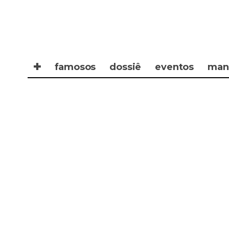
✚
famosos
dossiê
eventos
man