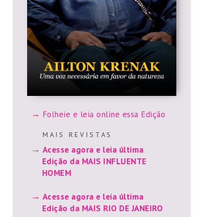
Folheie e leia online essa Edição
M A I S R E V I S T A S
Acesse agora e leia última
Edição da MAIS INFLUENTE
HOMEM
Acesse agora e leia última
Edição da MAIS RIO DE JANEIRO