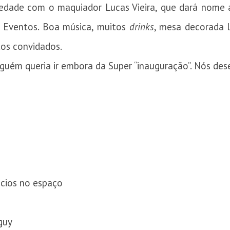
edade com o maquiador Lucas Vieira, que dará nome 
 Eventos. Boa música, muitos
drinks
, mesa decorada li
dos convidados.
nguém queria ir embora da Super “inauguração”. Nós de
ócios no espaço
guy