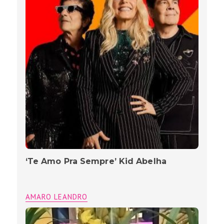
‘Te Amo Pra Sempre’ Kid Abelha
AMARO LEANDRO