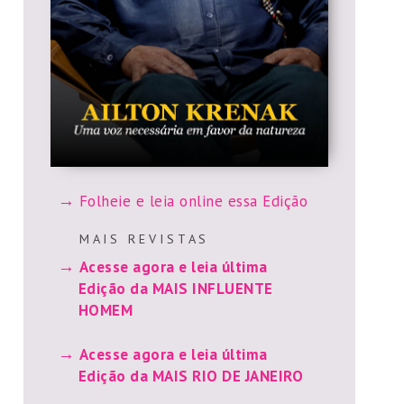
Folheie e leia online essa Edição
M A I S R E V I S T A S
Acesse agora e leia última
Edição da MAIS INFLUENTE
HOMEM
Acesse agora e leia última
Edição da MAIS RIO DE JANEIRO