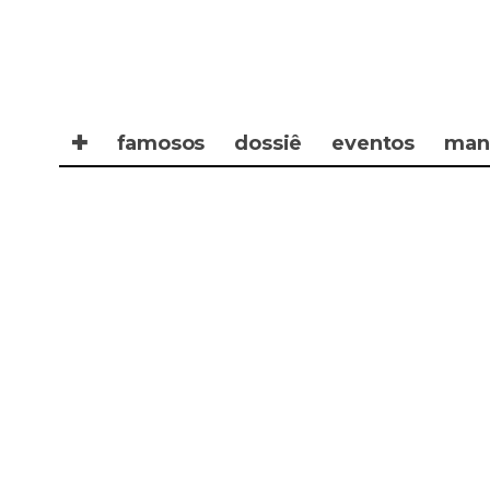
✚
famosos
dossiê
eventos
man