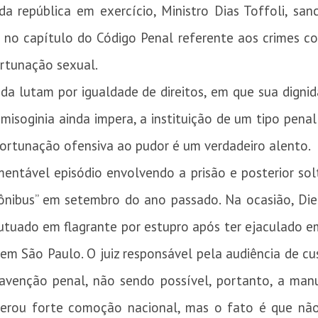
da república em exercício, Ministro Dias Toffoli, san
 no capítulo do Código Penal referente aos crimes con
ortunação sexual.
a lutam por igualdade de direitos, em que sua dignid
isoginia ainda impera, a instituição de um tipo penal
ortunação ofensiva ao pudor é um verdadeiro alento.
mentável episódio envolvendo a prisão e posterior s
ônibus” em setembro do ano passado. Na ocasião, Die
 autuado em flagrante por estupro após ter ejaculado
em São Paulo. O juiz responsável pela audiência de cu
avenção penal, não sendo possível, portanto, a manu
gerou forte comoção nacional, mas o fato é que nã