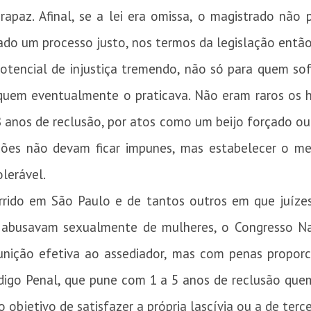
 rapaz. Afinal, se a lei era omissa, o magistrado não
sado um processo justo, nos termos da legislação então
potencial de injustiça tremendo, não só para quem sof
uem eventualmente o praticava. Não eram raros os 
8 anos de reclusão, por atos como um beijo forçado ou
ações não devam ficar impunes, mas estabelecer o 
olerável.
rido em São Paulo e de tantos outros em que juízes 
abusavam sexualmente de mulheres, o Congresso Nac
punição efetiva ao assediador, mas com penas proporc
ódigo Penal, que pune com 1 a 5 anos de reclusão que
 objetivo de satisfazer a própria lascívia ou a de tercei