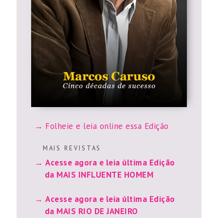
Folheie e leia online essa Edição
M A I S R E V I S T A S
Acesse agora e leia última Edição
da MAIS INFLUENTE HOMEM
Acesse agora e leia última Edição
da MAIS RIO DE JANEIRO