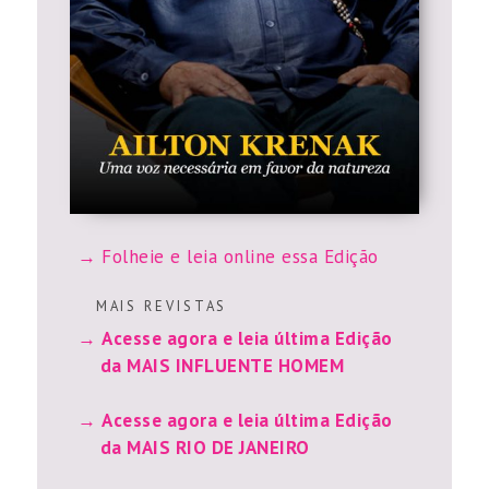
Folheie e leia online essa Edição
M A I S R E V I S T A S
Acesse agora e leia última Edição
da MAIS INFLUENTE HOMEM
Acesse agora e leia última Edição
da MAIS RIO DE JANEIRO