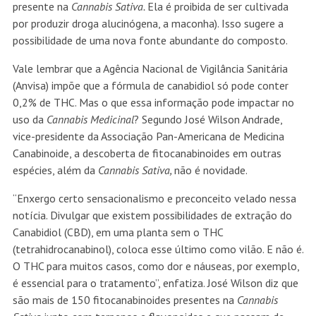
presente na
Cannabis Sativa.
Ela é proibida de ser cultivada
por produzir droga alucinógena, a maconha). Isso sugere a
possibilidade de uma nova fonte abundante do composto.
Vale lembrar que a Agência Nacional de Vigilância Sanitária
(Anvisa) impõe que a fórmula de canabidiol só pode conter
0,2% de THC. Mas o que essa informação pode impactar no
uso da
Cannabis Medicinal
? Segundo José Wilson Andrade,
vice-presidente da Associação Pan-Americana de Medicina
Canabinoide, a descoberta de fitocanabinoides em outras
espécies, além da
Cannabis Sativa,
não é novidade.
“Enxergo certo sensacionalismo e preconceito velado nessa
notícia. Divulgar que existem possibilidades de extração do
Canabidiol (CBD), em uma planta sem o THC
(tetrahidrocanabinol), coloca esse último como vilão. E não é.
O THC para muitos casos, como dor e náuseas, por exemplo,
é essencial para o tratamento”, enfatiza. José Wilson diz que
são mais de 150 fitocanabinoides presentes na
Cannabis