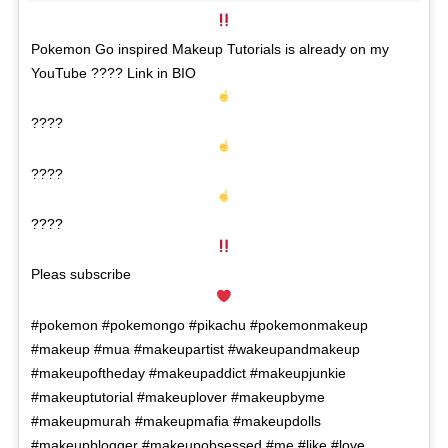
Pokemon Go inspired Makeup Tutorials is already on my
YouTube ???? Link in BIO
????
????
????
Pleas subscribe
#pokemon #pokemongo #pikachu #pokemonmakeup
#makeup #mua #makeupartist #wakeupandmakeup
#makeupoftheday #makeupaddict #makeupjunkie
#makeuptutorial #makeuplover #makeupbyme
#makeupmurah #makeupmafia #makeupdolls
#makeupblogger #makeupobsessed #me #like #love