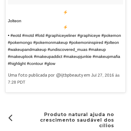
Jolteon
• #eotd #motd #fotd #graphiceyeliner #graphiceye #pokemon
#pokemongo #pokemonmakeup #pokemoninspired #jolteon
#wakeupandmakeup #undiscovered_muas #makeup
#makeuplook #makeupaddict #makeupjunkie #makeupmafia
#highlight #contour #glow
Uma foto publicada por @ijtbpbeauty em
Jul 27, 2016 às
7:28 PDT
Produto natural ajuda no
crescimento saudável dos
cílios