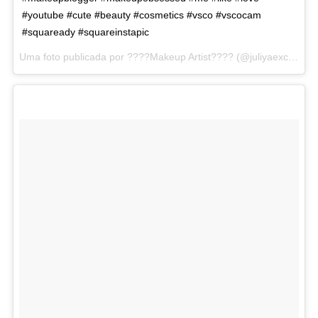
#youtube #cute #beauty #cosmetics #vsco #vscocam
#squaready #squareinstapic
Uma foto publicada por ????Makeup Artist???? (@juliyaexclusive) em