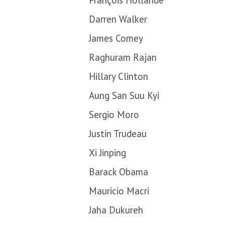
François Hollande
Darren Walker
James Comey
Raghuram Rajan
Hillary Clinton
Aung San Suu Kyi
Sergio Moro
Justin Trudeau
Xi Jinping
Barack Obama
Mauricio Macri
Jaha Dukureh