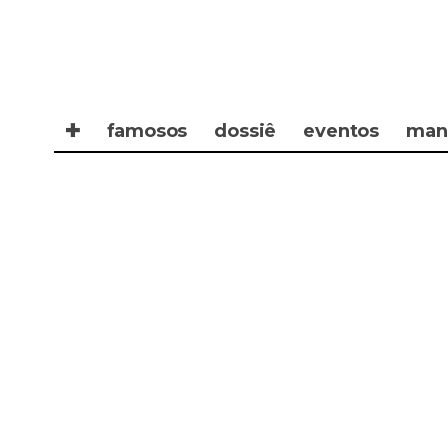
✚
famosos
dossiê
eventos
man