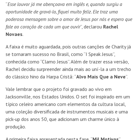
“
Esse louvor já me abençoava em inglês e, quando surgiu a
oportunidade de gravá-lo, fiquei muito feliz. Ele traz uma
poderosa mensagem sobre o amor de Jesus por nós e espero que
fale ao coração de cada um que ouvir
”, declarou
Rachel
Novaes
.
A faixa é muito aguardada, pois outras canções de Charity já
se tornaram sucesso no Brasil, como “I Speak Jesus”,
conhecida como “Clamo Jesus”. Além de trazer essa versão,
Rachel decidiu surpreender ainda mais ao uní-la a um trecho
do clássico hino da Harpa Cristã: “
Alvo Mais Que a Neve
”.
Vale lembrar que o projeto foi gravado ao vivo em
Jacksonville, nos Estados Unidos. O set foi inspirado em um
típico celeiro americano com elementos da cultura local,
uma coleção diversificada de instrumentos musicais e uma
pick-up dos anos 50, que adicionam um charme único à
produção.
A primeira faixa apresentada nesta fase, “
Mil Motivos
”,