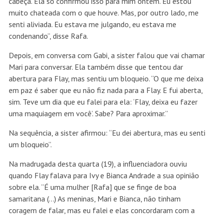
cabeça. Ela só confirmou isso para mim ontem. Eu estou
muito chateada com o que houve. Mas, por outro lado, me
senti aliviada. Eu estava me julgando, eu estava me
condenando”, disse Rafa.
Depois, em conversa com Gabi, a sister falou que vai chamar
Mari para conversar. Ela também disse que tentou dar
abertura para Flay, mas sentiu um bloqueio. “O que me deixa
em paz é saber que eu não fiz nada para a Flay. E fui aberta,
sim. Teve um dia que eu falei para ela: ‘Flay, deixa eu fazer
uma maquiagem em você’. Sabe? Para aproximar.”
Na sequência, a sister afirmou: “Eu dei abertura, mas eu senti
um bloqueio”.
Na madrugada desta quarta (19), a influenciadora ouviu
quando Flay falava para Ivy e Bianca Andrade a sua opinião
sobre ela. “É uma mulher [Rafa] que se finge de boa
samaritana (…) As meninas, Mari e Bianca, não tinham
coragem de falar, mas eu falei e elas concordaram com a