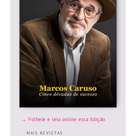
Folheie e leia online essa Edição
M A I S R E V I S T A S