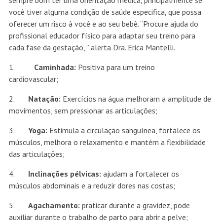
sempre bom ter uma orientação médica, principalmente se
você tiver alguma condição de saúde especifica, que possa
oferecer um risco à você e ao seu bebê. “Procure ajuda do
profissional educador físico para adaptar seu treino para
cada fase da gestação, ” alerta Dra. Erica Mantelli. ⠀
1. ⠀
Caminhada:
Positiva para um treino
cardiovascular; ⠀
2.
Natação:
Exercícios na água melhoram a amplitude de
movimentos, sem pressionar as articulações; ⠀
3.
Yoga:
Estimula a circulação sanguínea, fortalece os
músculos, melhora o relaxamento e mantém a flexibilidade
das articulações; ⠀
4.
Inclinações pélvicas:
ajudam a fortalecer os
músculos abdominais e a reduzir dores nas costas; ⠀
5.
Agachamento:
praticar durante a gravidez, pode
auxiliar durante o trabalho de parto para abrir a pelve;