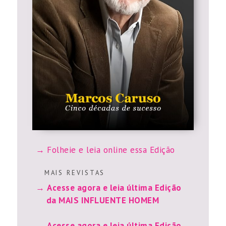
Folheie e leia online essa Edição
M A I S R E V I S T A S
Acesse agora e leia última Edição
da MAIS INFLUENTE HOMEM
Acesse agora e leia última Edição