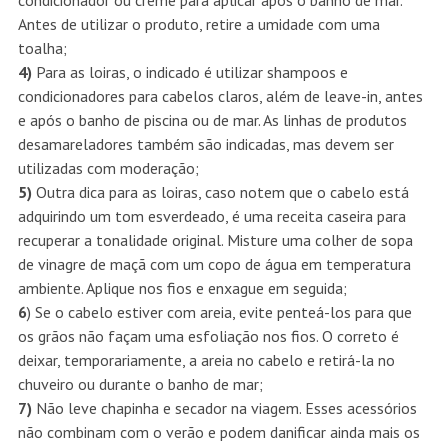
condicionador ou creme para aplicar após o banho de mar.
Antes de utilizar o produto, retire a umidade com uma
toalha;
4)
Para as loiras, o indicado é utilizar shampoos e
condicionadores para cabelos claros, além de leave-in, antes
e após o banho de piscina ou de mar. As linhas de produtos
desamareladores também são indicadas, mas devem ser
utilizadas com moderação;
5)
Outra dica para as loiras, caso notem que o cabelo está
adquirindo um tom esverdeado, é uma receita caseira para
recuperar a tonalidade original. Misture uma colher de sopa
de vinagre de maçã com um copo de água em temperatura
ambiente. Aplique nos fios e enxague em seguida;
6
) Se o cabelo estiver com areia, evite penteá-los para que
os grãos não façam uma esfoliação nos fios. O correto é
deixar, temporariamente, a areia no cabelo e retirá-la no
chuveiro ou durante o banho de mar;
7)
Não leve chapinha e secador na viagem. Esses acessórios
não combinam com o verão e podem danificar ainda mais os