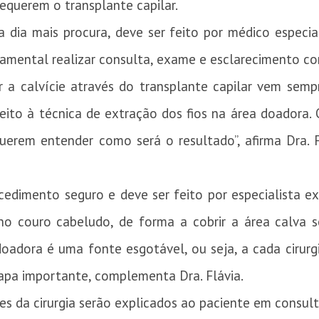
requerem o transplante capilar.
dia mais procura, deve ser feito por médico especia
damental realizar consulta, exame e esclarecimento c
r a calvície através do transplante capilar vem sem
eito à técnica de extração dos fios na área doadora
uerem entender como será o resultado”, afirma Dra. F
cedimento seguro e deve ser feito por especialista exp
s no couro cabeludo, de forma a cobrir a área calva 
adora é uma fonte esgotável, ou seja, a cada cirurgi
tapa importante, complementa Dra. Flávia.
hes da cirurgia serão explicados ao paciente em consult