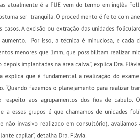
s atualmente é a FUE vem do termo em inglês Follicu
stuma ser tranquila. O procedimento é feito com anes
 casos. A excisão ou extração das unidades folicular
 aumento. Por isso, a técnica é minuciosa, e cada d
ntos menores que 1mm, que possibilitam realizar micr
o depois implantadas na área calva.”, explica Dra. Flávi
a explica que é fundamental a realização do exame 
. “Quando fazemos o planejamento para realizar tran
diz respeito aos agrupamentos dos fios de cabelo. 
 e a esses grupos é que chamamos de unidades folíc
 não invasivo realizado em consultório), avaliamos a
ante capilar”, detalha Dra. Flávia.