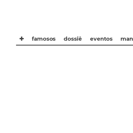
✚
famosos
dossiê
eventos
man