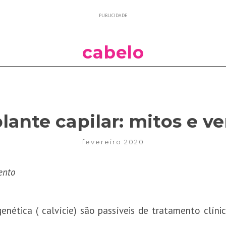
PUBLICIDADE
cabelo
lante capilar: mitos e v
fevereiro 2020
mento
enética ( calvície) são passíveis de tratamento clíni