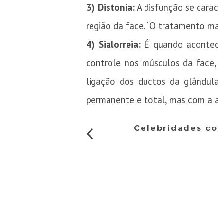
3)
Distonia:
A disfunção se cara
região da face. “O tratamento mai
4)
Sialorreia:
É quando acontece
controle nos músculos da face,
ligação dos ductos da glândula
permanente e total, mas com a ap
Celebridades co