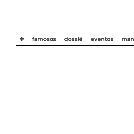
✚
famosos
dossiê
eventos
man