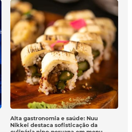
Alta gastronomia e saúde: Nuu
Nikkei destaca sofisticação da
culinária nipo-peruana em menu