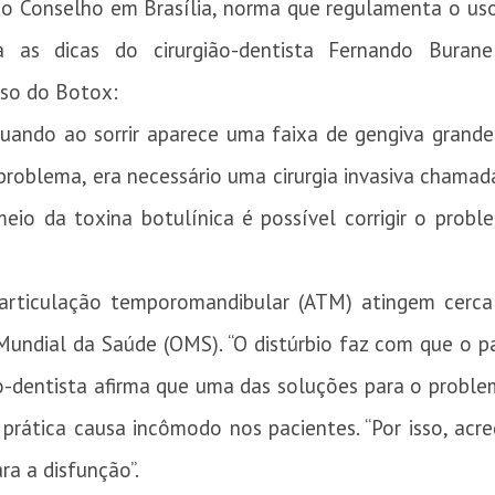
o Conselho em Brasília, norma que regulamenta o uso
ira as dicas do cirurgião-dentista Fernando Burane
uso do Botox:
ando ao sorrir aparece uma faixa de gengiva grande 
problema, era necessário uma cirurgia invasiva chamad
meio da toxina botulínica é possível corrigir o prob
articulação temporomandibular (ATM) atingem cerc
undial da Saúde (OMS). “O distúrbio faz com que o pa
ão-dentista afirma que uma das soluções para o probl
 prática causa incômodo nos pacientes. “Por isso, acr
a a disfunção”.