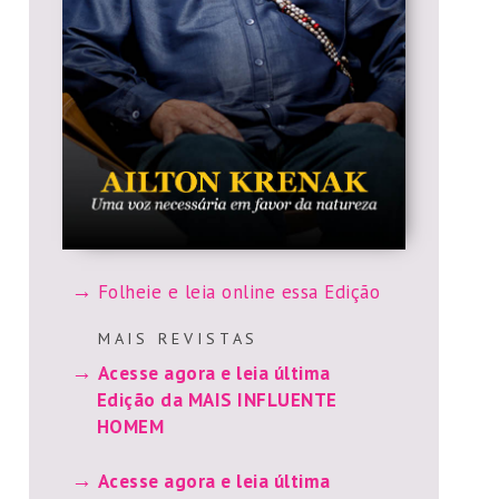
Folheie e leia online essa Edição
M A I S R E V I S T A S
Acesse agora e leia última
Edição da MAIS INFLUENTE
HOMEM
Acesse agora e leia última