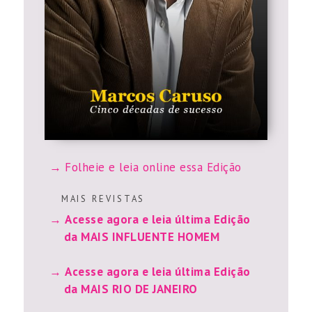
Folheie e leia online essa Edição
M A I S R E V I S T A S
Acesse agora e leia última Edição
da MAIS INFLUENTE HOMEM
Acesse agora e leia última Edição
da MAIS RIO DE JANEIRO