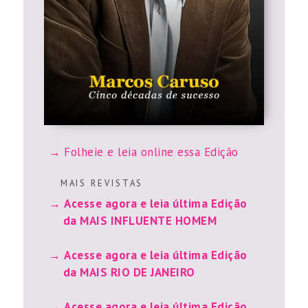
Folheie e leia online essa Edição
M A I S R E V I S T A S
Acesse agora e leia última Edição
da MAIS INFLUENTE HOMEM
Acesse agora e leia última Edição
da MAIS RIO DE JANEIRO
Acesse agora e leia última Edição