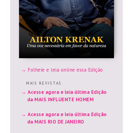
Folheie e leia online essa Edição
M A I S R E V I S T A S
Acesse agora e leia última Edição
da MAIS INFLUENTE HOMEM
Acesse agora e leia última Edição
da MAIS RIO DE JANEIRO