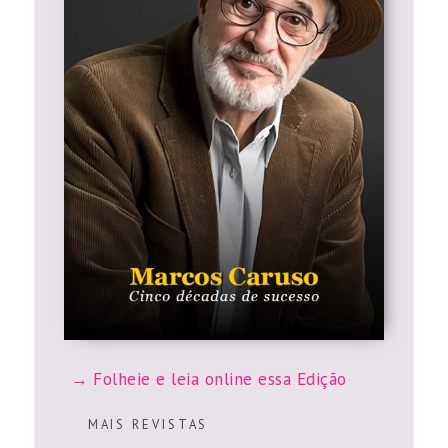
Folheie e leia online essa Edição
M A I S R E V I S T A S