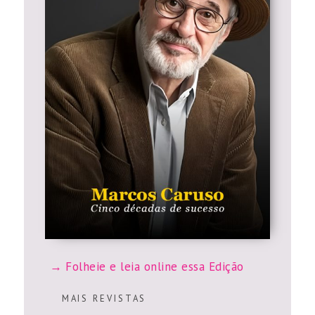
Folheie e leia online essa Edição
M A I S R E V I S T A S