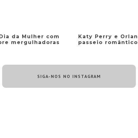
Dia da Mulher com
Katy Perry e Orl
bre mergulhadoras
passeio romântico
SIGA-NOS NO INSTAGRAM