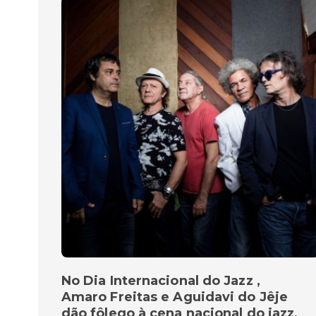
No Dia Internacional do Jazz ,
Amaro Freitas e Aguidavi do Jêje
dão fôlego à cena nacional do jazz,