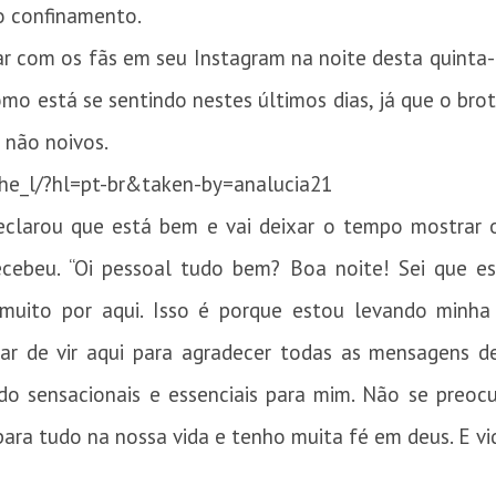
o confinamento.
ar com os fãs em seu Instagram na noite desta quinta-f
mo está se sentindo nestes últimos dias, já que o brot
 não noivos.
he_l/?hl=pt-br&taken-by=analucia21
larou que está bem e vai deixar o tempo mostrar o
ecebeu. “Oi pessoal tudo bem? Boa noite! Sei que e
muito por aqui. Isso é porque estou levando minha
ar de vir aqui para agradecer todas as mensagens d
ido sensacionais e essenciais para mim. Não se preoc
ra tudo na nossa vida e tenho muita fé em deus. E vida