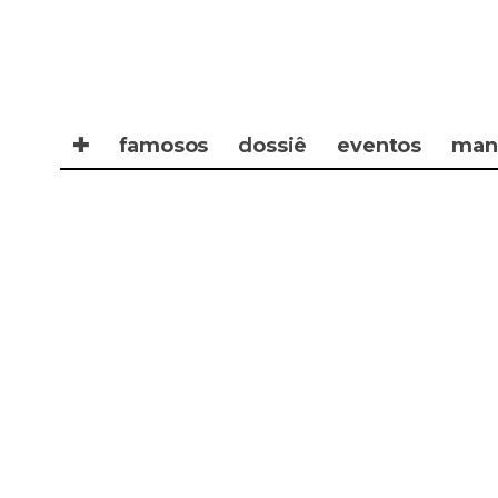
✚
famosos
dossiê
eventos
man