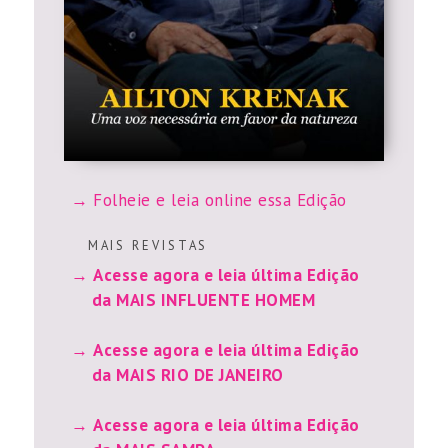
Folheie e leia online essa Edição
M A I S R E V I S T A S
Acesse agora e leia última Edição
da MAIS INFLUENTE HOMEM
Acesse agora e leia última Edição
da MAIS RIO DE JANEIRO
Acesse agora e leia última Edição